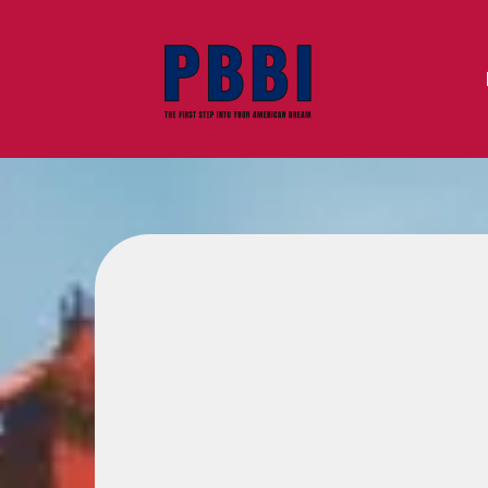
PBBI
THE FIRST STEP I
AMERICAN DREA