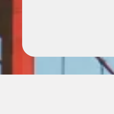
“Emigreren en een bedrijf kopen in 
stressvol zijn. Daarnaast kan er vanal
help ik met succes anderen om dit soe