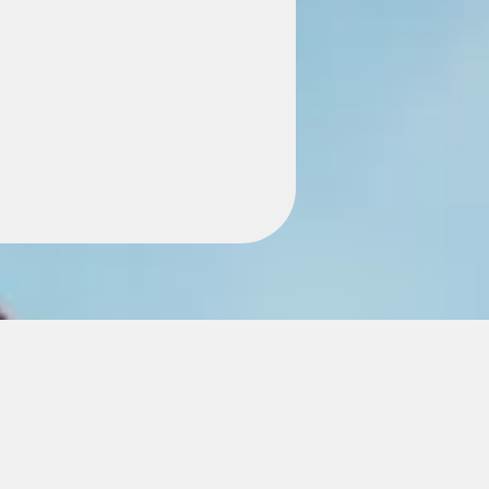
het buitenland kan
les mis gaan. Al 30 jaar
pel te laten verlopen.